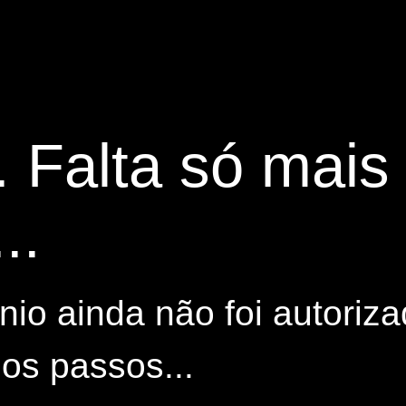
. Falta só mai
..
io ainda não foi autoriza
os passos...