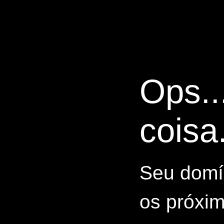
Ops..
coisa.
Seu domín
os próxim