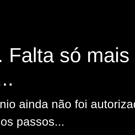
. Falta só mai
..
io ainda não foi autoriza
os passos...