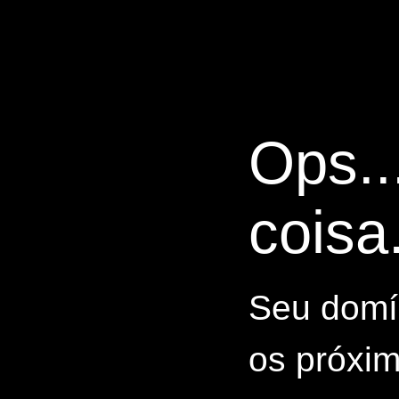
Ops..
coisa.
Seu domín
os próxim