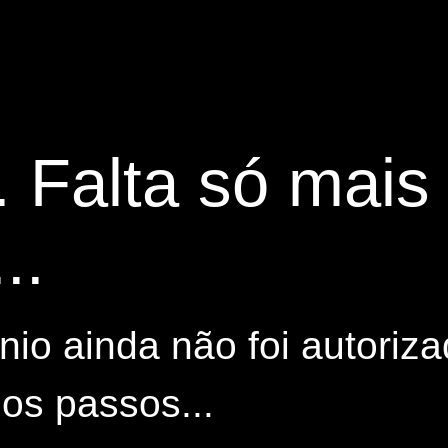
. Falta só mai
..
io ainda não foi autoriza
os passos...