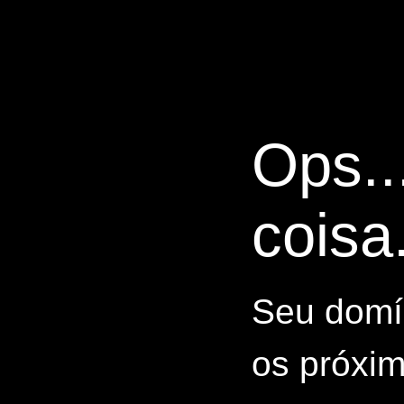
Ops..
coisa.
Seu domín
os próxim