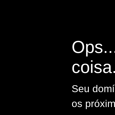
Ops..
coisa.
Seu domín
os próxim