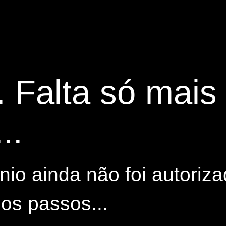
. Falta só mai
..
io ainda não foi autoriza
os passos...