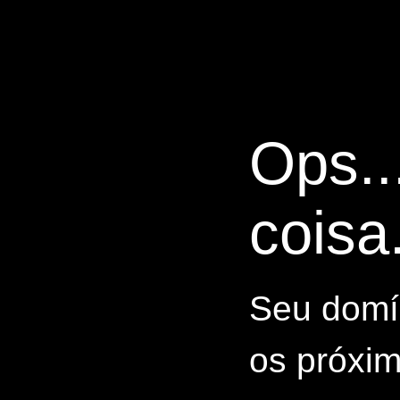
Ops..
coisa.
Seu domín
os próxim