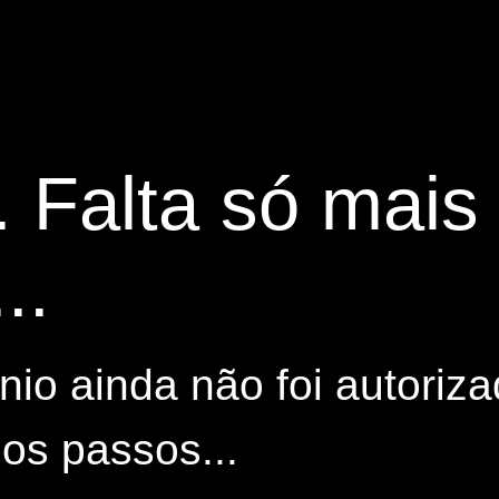
. Falta só mai
..
io ainda não foi autoriza
os passos...