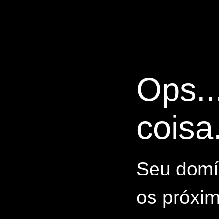
Ops..
coisa.
Seu domín
os próxim