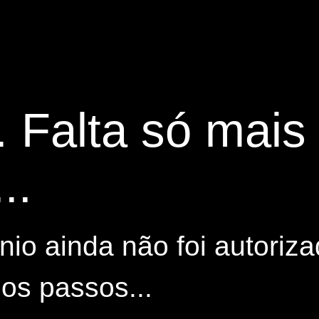
. Falta só mai
..
io ainda não foi autoriza
os passos...