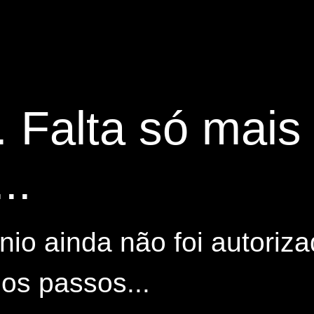
. Falta só mai
..
io ainda não foi autoriza
os passos...