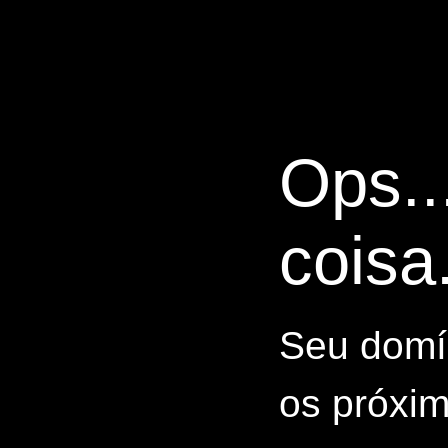
Ops..
coisa.
Seu domín
os próxim