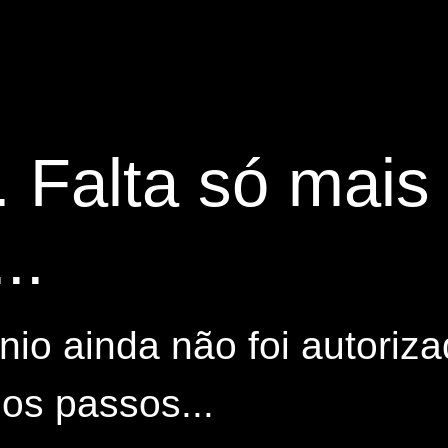
. Falta só mai
..
io ainda não foi autoriza
os passos...