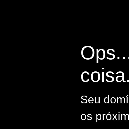
Ops..
coisa.
Seu domín
os próxim