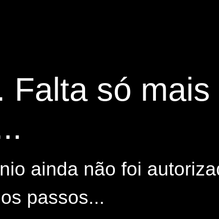
. Falta só mai
..
io ainda não foi autoriza
os passos...