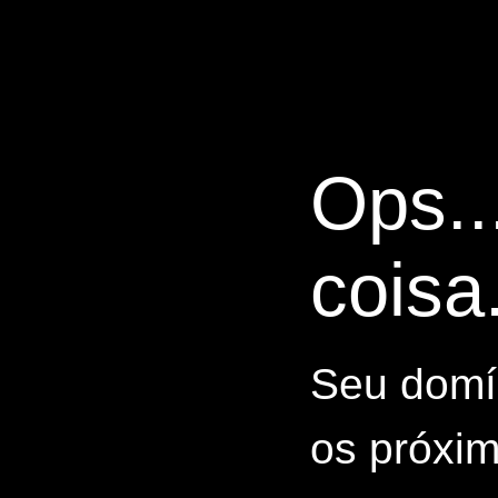
Ops..
coisa.
Seu domín
os próxim