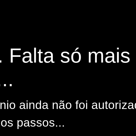
. Falta só mai
..
io ainda não foi autoriza
os passos...