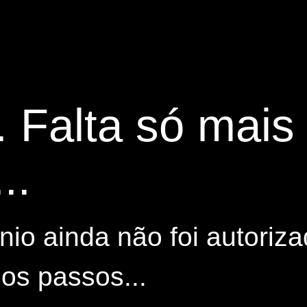
. Falta só mai
..
io ainda não foi autoriza
os passos...