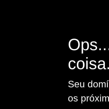
Ops..
coisa.
Seu domín
os próxim