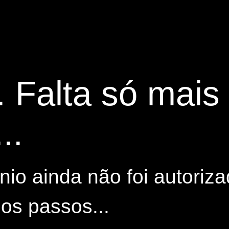
. Falta só mai
..
io ainda não foi autoriza
os passos...