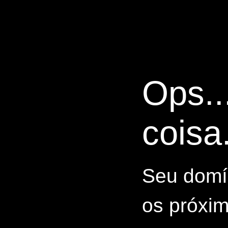
Ops..
coisa.
Seu domín
os próxim