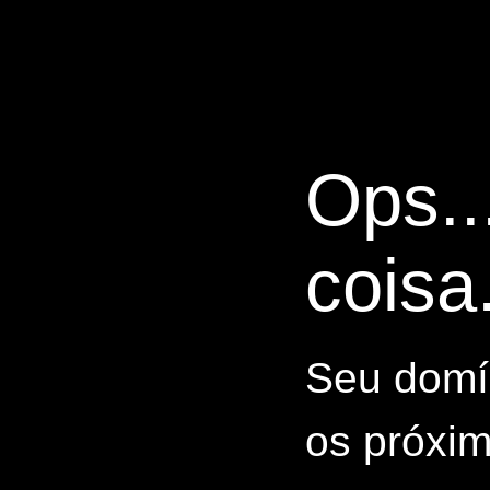
Ops..
coisa.
Seu domín
os próxim