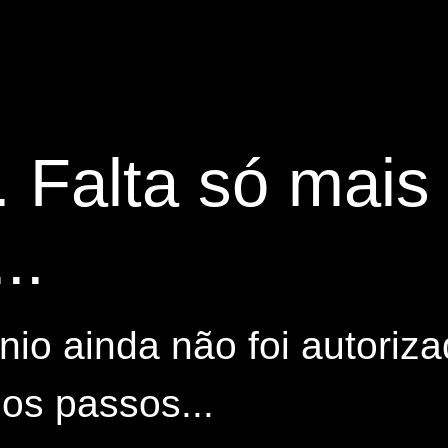
. Falta só mai
..
io ainda não foi autoriza
os passos...