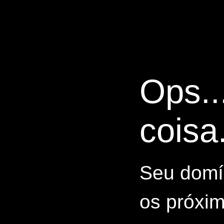
Ops..
coisa.
Seu domín
os próxim