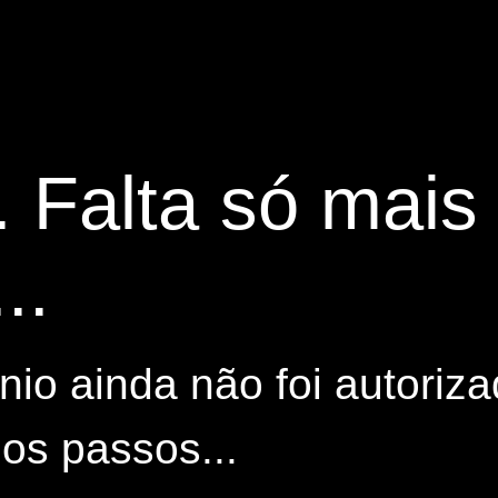
. Falta só mai
..
io ainda não foi autoriza
os passos...