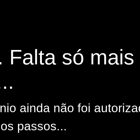
. Falta só mai
..
io ainda não foi autoriza
os passos...