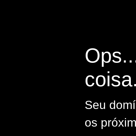
Ops..
coisa.
Seu domín
os próxim