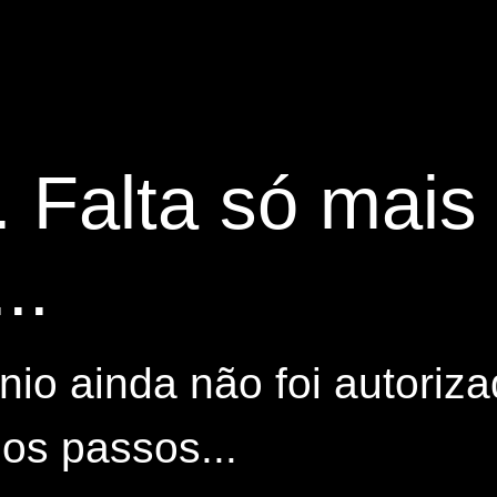
. Falta só mai
..
io ainda não foi autoriza
os passos...