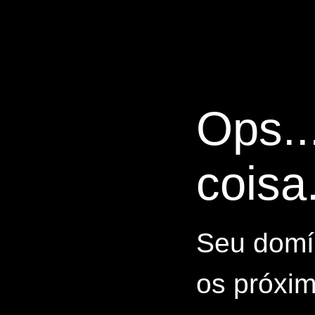
Ops..
coisa.
Seu domín
os próxim