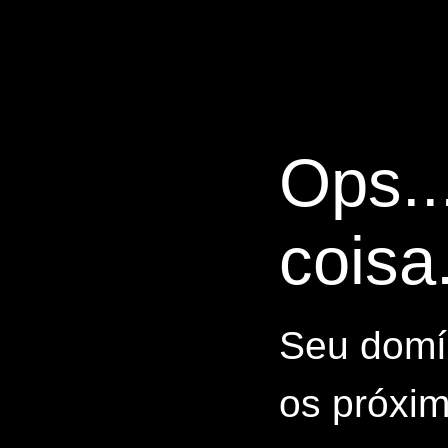
Ops..
coisa.
Seu domín
os próxim