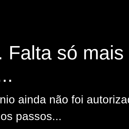
. Falta só mai
..
io ainda não foi autoriza
os passos...