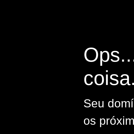
Ops..
coisa.
Seu domín
os próxim