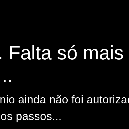
. Falta só mai
..
io ainda não foi autoriza
os passos...