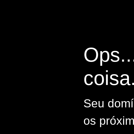
Ops..
coisa.
Seu domín
os próxim