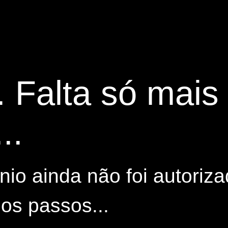
. Falta só mai
..
io ainda não foi autoriza
os passos...