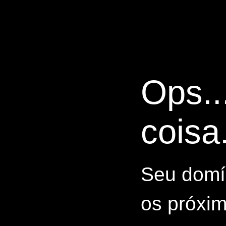
Ops..
coisa.
Seu domín
os próxim