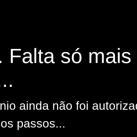
. Falta só mai
..
io ainda não foi autoriza
os passos...