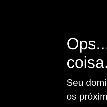
Ops..
coisa.
Seu domín
os próxim