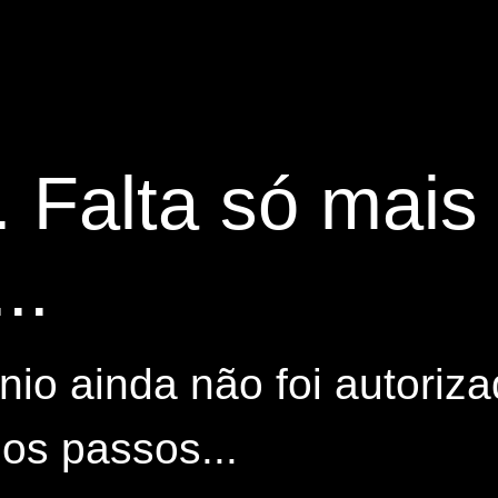
. Falta só mai
..
io ainda não foi autoriza
os passos...