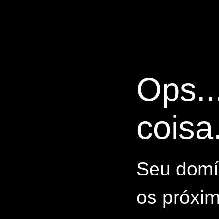
Ops..
coisa.
Seu domín
os próxim