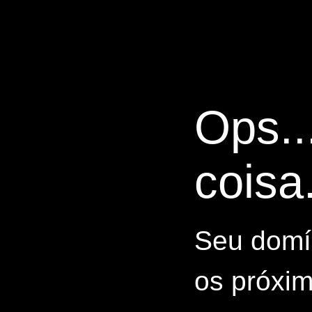
Ops..
coisa.
Seu domín
os próxim