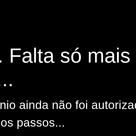
. Falta só mai
..
io ainda não foi autoriza
os passos...