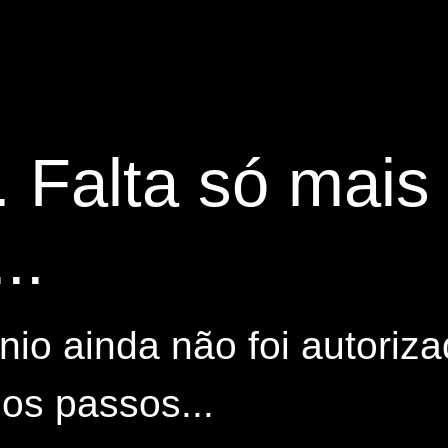
. Falta só mai
..
io ainda não foi autoriza
os passos...