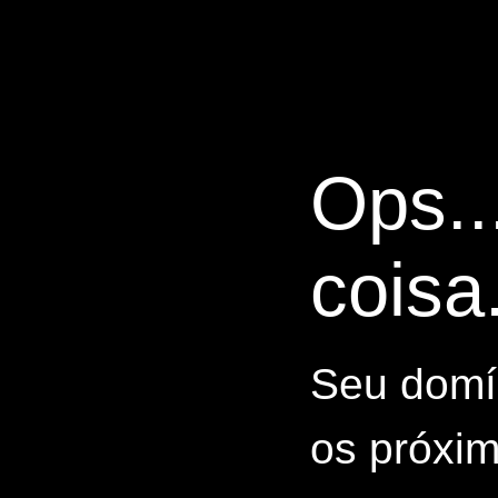
Ops..
coisa.
Seu domín
os próxim